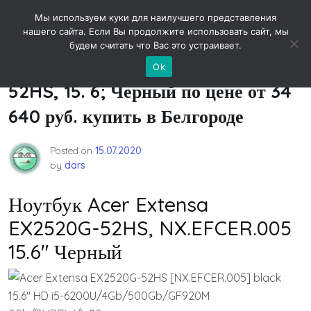
Skip
Новости технологий
Мы используем куки для наилучшего представления
to
нашего сайта. Если Вы продолжите использовать сайт, мы
content
будем считать что Вас это устраивает.
Ноутбук Acer Extensa EX2520G-
Ok
52HS, 15. 6; Черный по цене от 34
640 руб. купить в Белгороде
Posted on
15.07.2020
by
dars
Ноутбук Acer Extensa
EX2520G-52HS, NX.EFCER.005
15.6" Черный