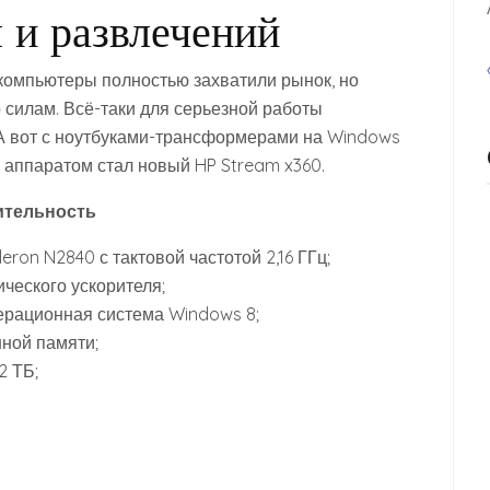
 и развлечений
компьютеры полностью захватили рынок, но
о силам. Всё-таки для серьезной работы
 А вот с ноутбуками-трансформерами на Windows
м аппаратом стал новый HP Stream x360.
ительность
eron N2840 с тактовой частотой 2,16 ГГц;
ического ускорителя;
ерационная система Windows 8;
нной памяти;
2 ТБ;