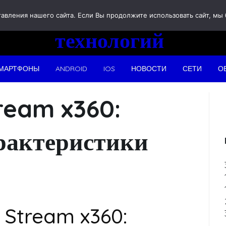
Новости
вления нашего сайта. Если Вы продолжите использовать сайт, мы бу
технологий
МАРТФОНЫ
ANDROID
IOS
НОВОСТИ
СЕТИ
О
ream x360:
арактеристики
 Stream x360: