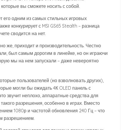
 которые вы сможете носить с собой.
ет его одним из самых стильных игровых
акже конкурирует с MSI GS65 Stealth – разница
ете сводится на нет.
но же, приходит и производительность. Честно
али, был самым дорогим в линейке, но он играючи
орую мы на нем запускали – даже невероятно
оторые пользователей (но взволновать других),
оторые могли бы ожидать 4К OLED панель с
 это звучит неплохо, аппаратные средства для
 такого разрешения, особенно в играх. Вместо
ением 1080р и частотой обновления 240 Гц – что
им разрешением.