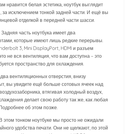
вам нравится белая эстетика, ноутбук выглядит
, за исключением тонкой задней части. И ещё вы
янцевой отделкой в передней части шасси.
 Задняя часть ноутбука имеет два
отами, которые имеют лишь редкие перерывы.
erbolt 3, Mini DisplayPort, HDMI и разъем
то не вся вентиляция, что вам доступна – это
буется пространство для охлаждения.
два вентиляционных отверстия, внизу
ыт, вы увидите ещё больше сотовых ячеек над
 воздухозаборника, втягивая холодный воздух,
хлаждения делает свою работу так же, как любая
Подробнее об этом позже.
В этом тонком ноутбуке мы просто не ожидали
айного удобства печати. Они не щелкают, по этой