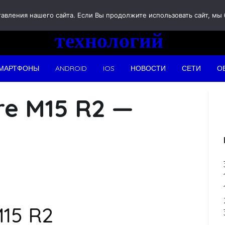
Новости
вления нашего сайта. Если Вы продолжите использовать сайт, мы бу
технологий
МАРТФОНЫ
ANDROID
IOS
НОВОСТИ
СЕТИ
О
re M15 R2 —
M15 R2