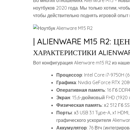
Во многих отношениях Alienware M15 – новый
ноутбуков 2020 года. Мы только хотим, что
чтобы действительно поднять игровой опыт 
| ALIENWARE M15 R2: ЦЕ
ХАРАКТЕРИСТИКИ ALIENWAR
Вот конфигурация Alienware m15 R2 из наше
Процессор
: Intel Core i7-9750H 
Графика
: Nvidia GeForce RTX 208
Оперативная память
: 16 Гб DDR
Экран
: 15,6-дюймовый FHD (1920 x
Физическая память
: х2 512 Гб S
Порты
: х3 USB 3.1 Type-A, x1 HDMI,
графического ускорителя Alienware,
Аккумулятор
: 76 Втч (интегриро