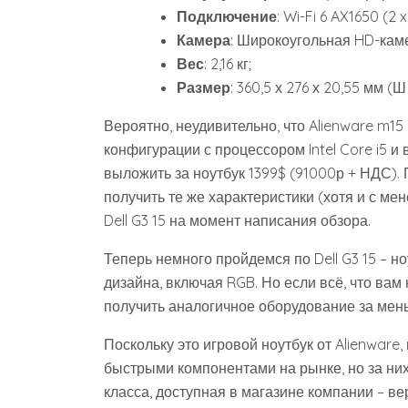
Подключение
: Wi-Fi 6 AX1650 (2 x
Камера
: Широкоугольная HD-кам
Вес
: 2,16 кг;
Размер
: 360,5 х 276 х 20,55 мм (Ш 
Вероятно, неудивительно, что Alienware m15
конфигурации с процессором Intel Core i5 и 
выложить за ноутбук 1399$ (91000р + НДС). П
получить те же характеристики (хотя и с ме
Dell G3 15 на момент написания обзора.
Теперь немного пройдемся по Dell G3 15 – н
дизайна, включая RGB. Но если всё, что вам
получить аналогичное оборудование за мен
Поскольку это игровой ноутбук от Alienware
быстрыми компонентами на рынке, но за ни
класса, доступная в магазине компании – ве