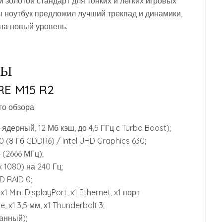
 золотой стандарт для тонких и легких игровых
бы ноутбук предложил лучший трекпад и динамики,
на новый уровень.
НЫ
E M15 R2
го обзора:
(6-ядерный, 12 Мб кэш, до 4,5 ГГц с Turbo Boost);
0 (8 Гб GDDR6) / Intel UHD Graphics 630;
4 (2666 МГц);
 1080) на 240 Гц;
SD RAID 0;
 x1 Mini DisplayPort, x1 Ethernet, x1 порт
 x1 3,5 мм, х1 Thunderbolt 3;
ванный);