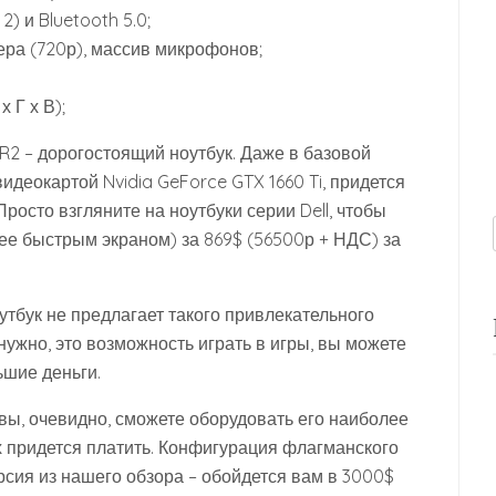
 2) и Bluetooth 5.0;
ера (720р), массив микрофонов;
х Г х В);
 R2 – дорогостоящий ноутбук. Даже в базовой
видеокартой Nvidia GeForce GTX 1660 Ti, придется
росто взгляните на ноутбуки серии Dell, чтобы
нее быстрым экраном) за 869$ (56500р + НДС) за
оутбук не предлагает такого привлекательного
 нужно, это возможность играть в игры, вы можете
ьшие деньги.
, вы, очевидно, сможете оборудовать его наиболее
х придется платить. Конфигурация флагманского
рсия из нашего обзора – обойдется вам в 3000$