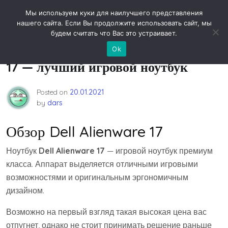
Skip
Новости технологий
Мы используем куки для наилучшего представления
to
нашего сайта. Если Вы продолжите использовать сайт, мы
content
будем считать что Вас это устраивает.
Обзор ноутбука DELL ALIENWARE
Ok
17 — лучший игровой ноутбук
Posted on
20.01.2021
by
dars
Обзор Dell Alienware 17
Ноутбук
Dell Alienware 17
— игровой ноутбук премиум
класса. Аппарат выделяется отличными игровыми
возможностями и оригинальным эргономичным
дизайном.
Возможно на первый взгляд такая высокая цена вас
отпугнет, однако не стоит принимать решение раньше