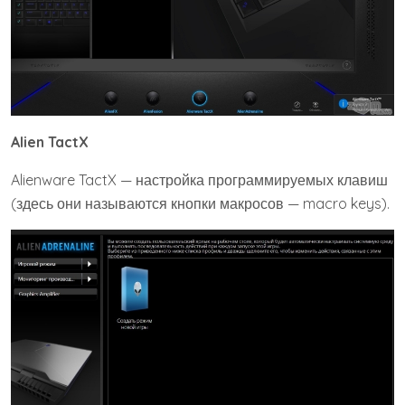
Alien TactX
Alienware TactX — настройка программируемых клавиш
(здесь они называются кнопки макросов — macro keys).