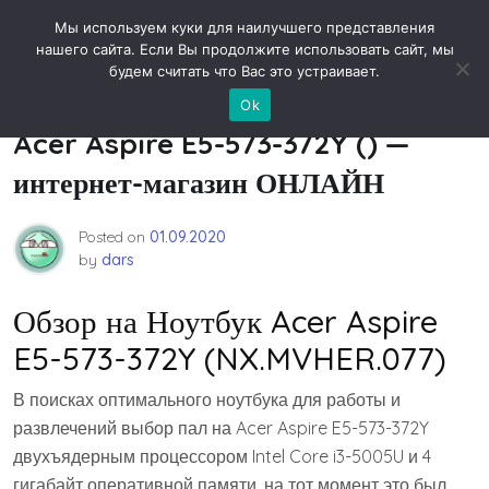
Skip
Новости технологий
Мы используем куки для наилучшего представления
to
нашего сайта. Если Вы продолжите использовать сайт, мы
content
будем считать что Вас это устраивает.
Обзор от покупателя на Ноутбук
Ok
Acer Aspire E5-573-372Y () —
интернет-магазин ОНЛАЙН
Posted on
01.09.2020
by
dars
Обзор на Ноутбук Acer Aspire
E5-573-372Y (NX.MVHER.077)
В поисках оптимального ноутбука для работы и
развлечений выбор пал на Acer Aspire E5-573-372Y
двухъядерным процессором Intel Core i3-5005U и 4
гигабайт оперативной памяти, на тот момент это был