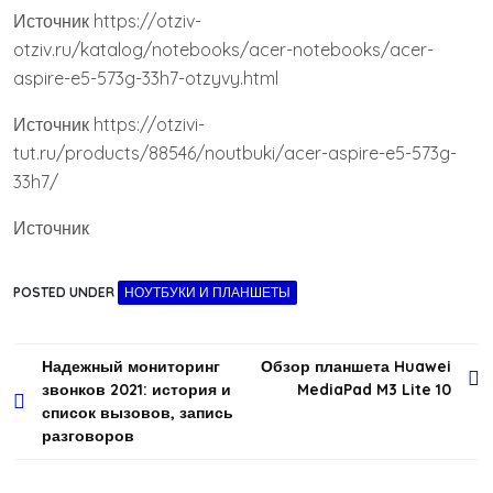
Источник
https://otziv-
otziv.ru/katalog/notebooks/acer-notebooks/acer-
aspire-e5-573g-33h7-otzyvy.html
Источник
https://otzivi-
tut.ru/products/88546/noutbuki/acer-aspire-e5-573g-
33h7/
Источник
POSTED UNDER
НОУТБУКИ И ПЛАНШЕТЫ
Навигация
Надежный мониторинг
Обзор планшета Huawei
звонков 2021: история и
MediaPad M3 Lite 10
по
список вызовов, запись
записям
разговоров