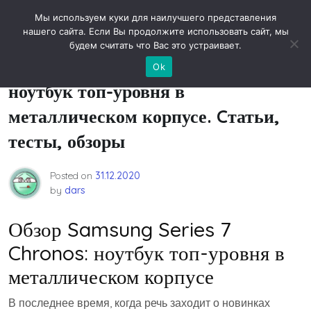
Skip
Новости технологий
Мы используем куки для наилучшего представления
to
нашего сайта. Если Вы продолжите использовать сайт, мы
content
будем считать что Вас это устраивает.
Обзор Samsung Series 7 Chronos:
Ok
ноутбук топ-уровня в
металлическом корпусе. Cтатьи,
тесты, обзоры
Posted on
31.12.2020
by
dars
Обзор Samsung Series 7
Chronos: ноутбук топ-уровня в
металлическом корпусе
В последнее время, когда речь заходит о новинках