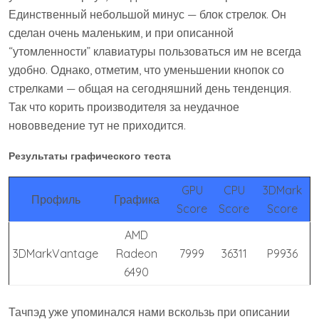
Единственный небольшой минус — блок стрелок. Он
сделан очень маленьким, и при описанной
“утомленности” клавиатуры пользоваться им не всегда
удобно. Однако, отметим, что уменьшении кнопок со
стрелками — общая на сегодняшний день тенденция.
Так что корить производителя за неудачное
нововведение тут не приходится.
Результаты графического теста
GPU
CPU
3DMark
Профиль
Графика
Score
Score
Score
AMD
3DMarkVantage
Radeon
7999
36311
P9936
6490
Тачпэд уже упоминался нами вскользь при описании