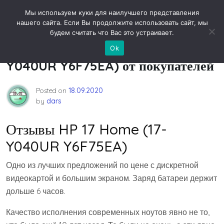
Skip
Новости технологий
Мы используем куки для наилучшего представления
to
нашего сайта. Если Вы продолжите использовать сайт, мы
content
будем считать что Вас это устраивает.
Отзывы на HP 17 Home (17-
Ok
Y040UR Y6F75EA) от покупателей
Posted on
18.09.2020
by
dars
Отзывы HP 17 Home (17-
Y040UR Y6F75EA)
Одно из лучших предложений по цене с дискретной
видеокартой и большим экраном. Заряд батареи держит
дольше 6 часов.
Качество исполнения современных ноутов явно не то,