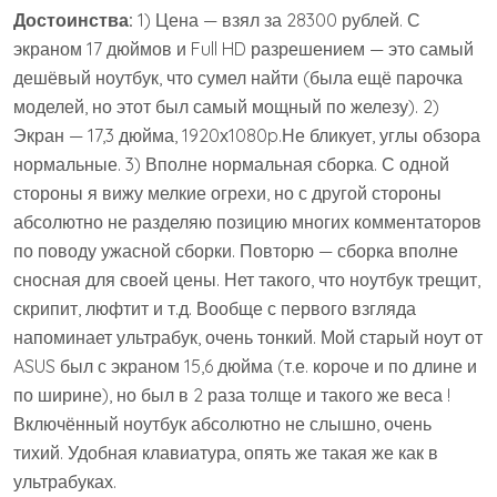
Достоинства:
1) Цена — взял за 28300 рублей. С
экраном 17 дюймов и Full HD разрешением — это самый
дешёвый ноутбук, что сумел найти (была ещё парочка
моделей, но этот был самый мощный по железу). 2)
Экран — 17,3 дюйма, 1920х1080p.Не бликует, углы обзора
нормальные. 3) Вполне нормальная сборка. С одной
стороны я вижу мелкие огрехи, но с другой стороны
абсолютно не разделяю позицию многих комментаторов
по поводу ужасной сборки. Повторю — сборка вполне
сносная для своей цены. Нет такого, что ноутбук трещит,
скрипит, люфтит и т.д. Вообще с первого взгляда
напоминает ультрабук, очень тонкий. Мой старый ноут от
ASUS был с экраном 15,6 дюйма (т.е. короче и по длине и
по ширине), но был в 2 раза толще и такого же веса !
Включённый ноутбук абсолютно не слышно, очень
тихий. Удобная клавиатура, опять же такая же как в
ультрабуках.