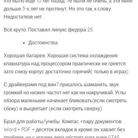
что было ещё 10 лет назад. Те были не очень, а эти явно
дольше 3-х лет не протянут. Но это так, к слову.
Недостатков нет.
Всё круто. Поставил линукс федора 25.
Достоинства
Хорошая батарея. Хорошая система охлаждения
клавиатура над процессором практически не греется
зато снизу корпус достаточно горячий( только в играх)
С драйверами под вин7 пришлось шаманить, звук
громкий но низких частот нет как ни накручивай. Углы
обзора маленькие начинает бликовать(если смотреть
сбоку) и выцветает (если смотреть сверху)
Брал для работы/учебы. Компас +пару документов
Word + PDF + десяток вкладок в хроме он хавает без
проблем, но с играми дела обстоят куда хуже.GTA5