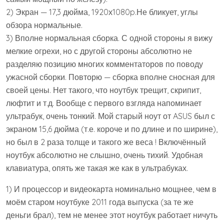
2) Экран — 17,3 дюйма, 1920х1080p.Не бликует, углы
обзора нормальные.
3) Вполне нормальная сборка. С одной стороны я вижу
мелкие огрехи, но с другой стороны абсолютно не
разделяю позицию многих комментаторов по поводу
ужасной сборки. Повторю — сборка вполне сносная для
своей цены. Нет такого, что ноутбук трещит, скрипит,
люфтит и т.д. Вообще с первого взгляда напоминает
ультрабук, очень тонкий. Мой старый ноут от ASUS был с
экраном 15,6 дюйма (т.е. короче и по длине и по ширине),
но был в 2 раза толще и такого же веса ! Включённый
ноутбук абсолютно не слышно, очень тихий. Удобная
клавиатура, опять же такая же как в ультрабуках.
1) И процессор и видеокарта номинально мощнее, чем в
моём старом ноутбуке 2011 года выпуска (за те же
деньги брал), тем не менее этот ноутбук работает ничуть