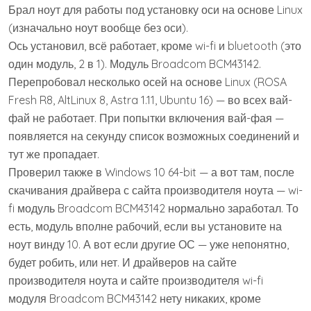
Брал ноут для работы под установку оси на основе Linux
(изначально ноут вообще без оси).
Ось установил, всё работает, кроме wi-fi и bluetooth (это
один модуль, 2 в 1). Модуль Broadcom BCM43142.
Перепробовал несколько осей на основе Linux (ROSA
Fresh R8, AltLinux 8, Astra 1.11, Ubuntu 16) — во всех вай-
фай не работает. При попытки включения вай-фая —
появляется на секунду список возможных соединений и
тут же пропадает.
Проверил также в Windows 10 64-bit — а вот там, после
скачивания драйвера с сайта производителя ноута — wi-
fi модуль Broadcom BCM43142 нормально заработал. То
есть, модуль вполне рабочий, если вы установите на
ноут винду 10. А вот если другие ОС — уже непонятно,
будет робить, или нет. И драйверов на сайте
производителя ноута и сайте производителя wi-fi
модуля Broadcom BCM43142 нету никаких, кроме