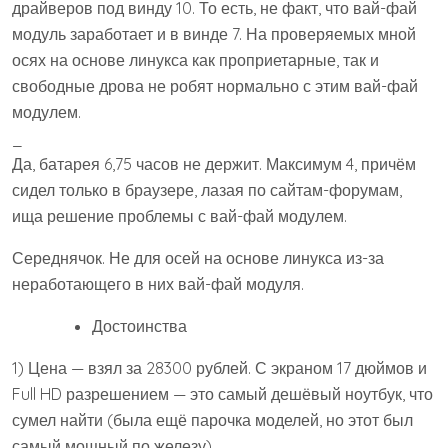
драйверов под винду 10. То есть, не факт, что вай-фай
модуль заработает и в винде 7. На проверяемых мной
осях на основе линукса как проприетарные, так и
свободные дрова не робят нормально с этим вай-фай
модулем.
_
Да, батарея 6,75 часов не держит. Максимум 4, причём
сидел только в браузере, лазая по сайтам-форумам,
ища решение проблемы с вай-фай модулем.
Середнячок. Не для осей на основе линукса из-за
неработающего в них вай-фай модуля.
Достоинства
1) Цена — взял за 28300 рублей. С экраном 17 дюймов и
Full HD разрешением — это самый дешёвый ноутбук, что
сумел найти (была ещё парочка моделей, но этот был
самый мощный по железу).