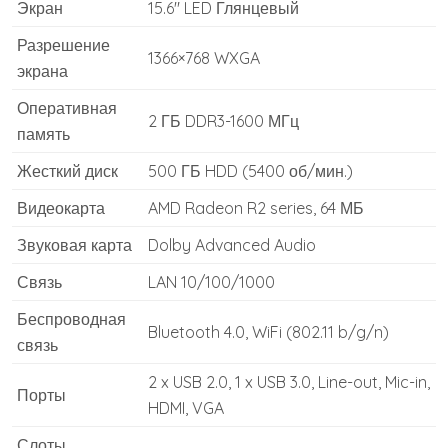
Экран
15.6" LED Глянцевый
Разрешение
1366×768 WXGA
экрана
Оперативная
2 ГБ DDR3-1600 МГц
память
Жесткий диск
500 ГБ HDD (5400 об/мин.)
Видеокарта
AMD Radeon R2 series, 64 МБ
Звуковая карта
Dolby Advanced Audio
Связь
LAN 10/100/1000
Беспроводная
Bluetooth 4.0, WiFi (802.11 b/g/n)
связь
2 x USB 2.0, 1 x USB 3.0, Line-out, Mic-in,
Порты
HDMI, VGA
Слоты