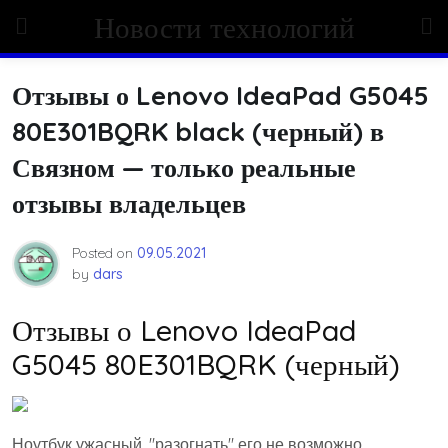
Skip
Новости технологий
to
content
Отзывы о Lenovo IdeaPad G5045
80E301BQRK black (черный) в
Связном — только реальные
отзывы владельцев
Posted on
09.05.2021
by
dars
Отзывы о Lenovo IdeaPad
G5045 80E301BQRK (черный)
Ноутбук ужасный, "разогнать" его не возможно,