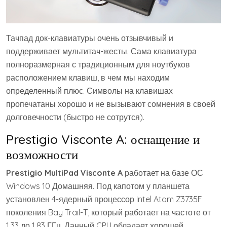
Тачпад док-клавиатуры очень отзывчивый и
поддерживает мультитач-жесты. Сама клавиатура
полноразмерная с традиционным для ноутбуков
расположением клавиш, в чем мы находим
определенный плюс. Символы на клавишах
пропечатаны хорошо и не вызывают сомнения в своей
долговечности (быстро не сотрутся).
Prestigio Visconte A: оснащение и
возможности
Prestigio MultiPad Visconte A
работает на базе ОС
Windows 10 Домашняя. Под капотом у планшета
установлен 4-ядерный процессор Intel Atom Z3735F
поколения Bay Trail-T, который работает на частоте от
1,33 до 1,83 ГГц. Данный CPU обладает хорошей