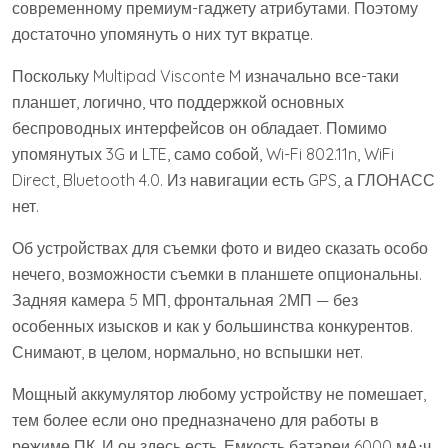
современному премиум-гаджету атрибутами. Поэтому
достаточно упомянуть о них тут вкратце.
Поскольку Multipad Visconte M изначально все-таки
планшет, логично, что поддержкой основных
беспроводных интерфейсов он обладает. Помимо
упомянутых 3G и LTE, само собой, Wi-Fi 802.11n, WiFi
Direct, Bluetooth 4.0. Из навигации есть GPS, а ГЛОНАСС
нет.
Об устройствах для съемки фото и видео сказать особо
нечего, возможности съемки в планшете опциональны.
Задняя камера 5 МП, фронтальная 2МП — без
особенных изысков и как у большинства конкурентов.
Снимают, в целом, нормально, но вспышки нет.
Мощный аккумулятор любому устройству не помешает,
тем более если оно предназначено для работы в
режиме ПК. И он здесь есть. Емкость батареи 6000 мА⋅ч,