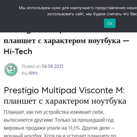
Skip
Новости технологий
Мы используем куки для наилучшего представления наше
to
использовать сайт, мы будем считать что Вас
content
Ok
Prestigio Multipad Visconte M:
планшет с характером ноутбука —
Hi-Tech
Posted on
06.08.2021
by
dars
Prestigio Multipad Visconte M:
планшет с характером ноутбука
Планшет, как тип устройства изживает себя,
вытесняется другими. Только за прошедший год
мировые продажи упали на 14,6%. Другое дело —
мощный ноутбук. Хотя он и уступает планшету по