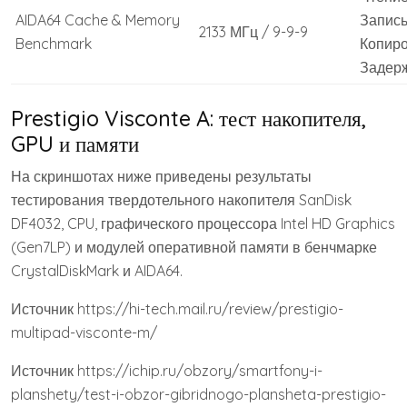
AIDA64 Cache & Memory
Запись
2133 МГц / 9-9-9
Benchmark
Копиро
Задерж
Prestigio Visconte A: тест накопителя,
GPU и памяти
На скриншотах ниже приведены результаты
тестирования твердотельного накопителя SanDisk
DF4032, CPU, графического процессора Intel HD Graphics
(Gen7LP) и модулей оперативной памяти в бенчмарке
CrystalDiskMark и AIDA64.
Источник
https://hi-tech.mail.ru/review/prestigio-
multipad-visconte-m/
Источник
https://ichip.ru/obzory/smartfony-i-
planshety/test-i-obzor-gibridnogo-plansheta-prestigio-