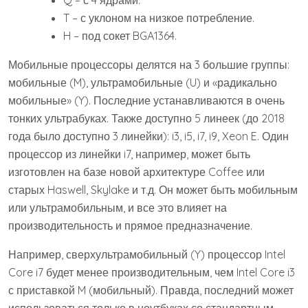
T – с уклоном на низкое потребление.
H – под сокет BGA1364.
Мобильные процессоры делятся на 3 большие группы:
мобильные (M), ультрамобильные (U) и «радикально
мобильные» (Y). Последние устанавливаются в очень
тонких ультрабуках. Также доступно 5 линеек (до 2018
года было доступно 3 линейки): i3, i5, i7, i9, Xeon E. Один
процессор из линейки i7, например, может быть
изготовлен на базе новой архитектуре Coffee или
старых Haswell, Skylake и т.д. Он может быть мобильным
или ультрамобильным, и все это влияет на
производительность и прямое предназначение.
Например, сверхультрамобильный (Y) процессор Intel
Core i7 будет менее производительным, чем Intel Core i3
с приставкой M (мобильный). Правда, последний может
использоваться только в ноутбуках со стандартным