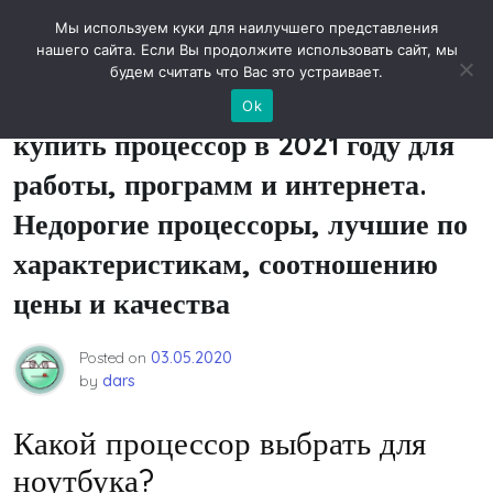
Skip
Новости технологий
Мы используем куки для наилучшего представления
to
нашего сайта. Если Вы продолжите использовать сайт, мы
content
будем считать что Вас это устраивает.
Рейтинг: какой лучше выбрать и
Ok
купить процессор в 2021 году для
работы, программ и интернета.
Недорогие процессоры, лучшие по
характеристикам, соотношению
цены и качества
Posted on
03.05.2020
by
dars
Какой процессор выбрать для
ноутбука?