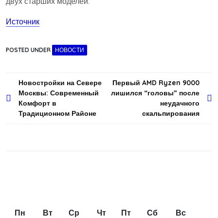
двух старших моделей.
Источник
POSTED UNDER
НОВОСТИ
Навигация
Новостройки на Севере
Первый AMD Ryzen 9000
Москвы: Современный
лишился “головы” после
по
Комфорт в
неудачного
записям
Традиционном Районе
скальпирования
Пн
Вт
Ср
Чт
Пт
Сб
Вс