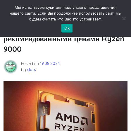
Skip
Новости технологий
Мы используем куки для наилучшего представления
to
нашего сайта. Если Вы продолжите использовать сайт, мы
content
будем считать что Вас это устраивает.
AMD определилась с
Ok
рекомендованными ценами Ryzen
9000
Posted on
19.08.2024
by
dars