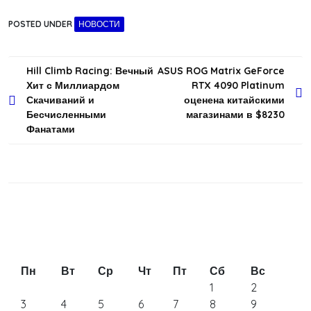
POSTED UNDER
НОВОСТИ
Навигация
Hill Climb Racing: Вечный
ASUS ROG Matrix GeForce
Хит с Миллиардом
RTX 4090 Platinum
по
Скачиваний и
оценена китайскими
записям
Бесчисленными
магазинами в $8230
Фанатами
Пн
Вт
Ср
Чт
Пт
Сб
Вс
1
2
3
4
5
6
7
8
9