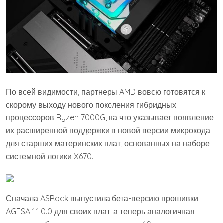
По всей видимости, партнеры AMD вовсю готовятся к
скорому выходу нового поколения гибридных
процессоров Ryzen 7000G, на что указывает появление
их расширенной поддержки в новой версии микрокода
для старших материнских плат, основанных на наборе
системной логики X670.
Сначала ASRock выпустила бета-версию прошивки
AGESA 1.1.0.0 для своих плат, а теперь аналогичная