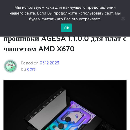
Skip
Новости технологий
Мы используем куки для наилучшего представления
to
нашего сайта. Если Вы продолжите использовать сайт, мы
content
будем считать что Вас это устраивает.
ASUS тоже выпустила бета-версию
Ok
прошивки AGESA 1.1.0.0 для плат с
чипсетом AMD X670
Posted on
06.12.2023
by
dars