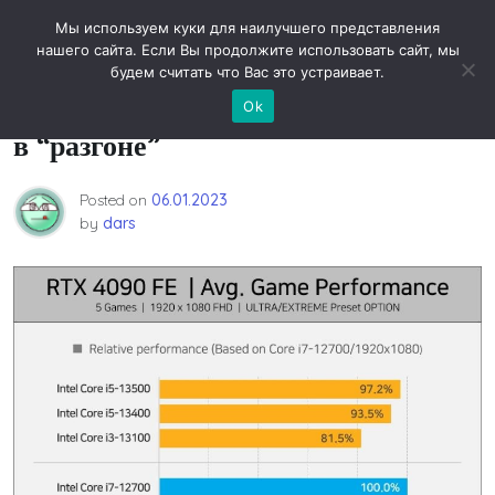
Skip
Новости технологий
Мы используем куки для наилучшего представления
to
нашего сайта. Если Вы продолжите использовать сайт, мы
content
будем считать что Вас это устраивает.
Intel Core i5-13500 протестирован
Ok
в “разгоне”
Posted on
06.01.2023
by
dars