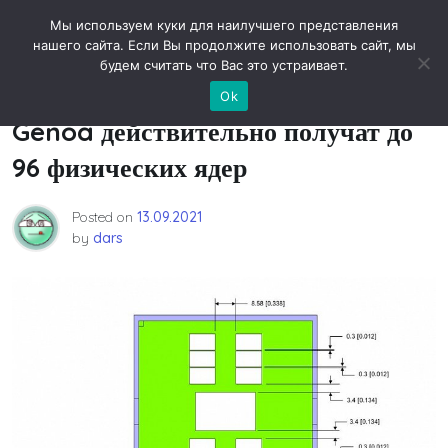
Skip
Новости технологий
Мы используем куки для наилучшего представления
to
нашего сайта. Если Вы продолжите использовать сайт, мы
content
будем считать что Вас это устраивает.
Серверные процессоры AMD
Ok
Genoa действительно получат до
96 физических ядер
Posted on
13.09.2021
by
dars