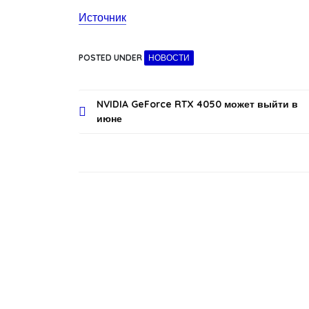
Источник
POSTED UNDER
НОВОСТИ
Навигация
NVIDIA GeForce RTX 4050 может выйти в
июне
по
записям