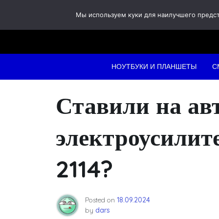
Skip
Мы используем куки для наилучшего предста
to
content
НОУТБУКИ И ПЛАНШЕТЫ
С
Ставили на ав
электроусилит
2114?
Posted on
18.09.2024
by
dars