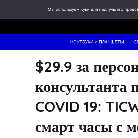
Skip
Мы используем куки для наилучшего предста
to
content
НОУТБУКИ И ПЛАНШЕТЫ
С
$29.9 за персо
консультанта п
COVID 19: TIC
смарт часы с 