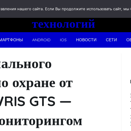
Новости
вления нашего сайта. Если Вы продолжите использовать сайт, мы бу
технологий
МАРТФОНЫ
ANDROID
IOS
НОВОСТИ
СЕТИ
О
нального
о охране от
WRIS GTS —
мониторингом