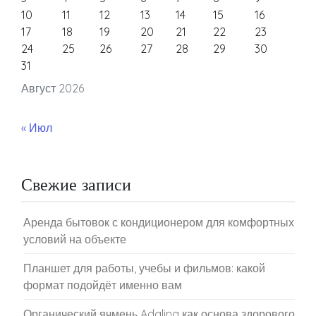
Аметист как системный интегратор: как проходит
импортозамещение ИТ-инфраструктуры
Samsung Galaxy S26 Ultra для работы: приватный
дисплей, S Pen и Galaxy AI в деле
Маяк Анива: морская экскурсия, которая меняет
взгляд на Сахалин
10 лучших ноутбуков и планшетов 2026 года для
учёбы, работы и развлечений
Найти:
Рубрики