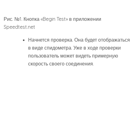
2. Internet Speed Meter Lite
В данном приложении используется несколько другой
подход.
Здесь не нужно запускать проверку вручную. Она будет
происходить постоянно в автоматическом режиме. А
пользователь в любой момент может открыть программу
и посмотреть текущую скорость соединения. Чтобы им
воспользоваться, скачайте Internet Speed Meter Lite и
установите его на свое устройство.
Дальше просто откройте приложение (сделайте свайп
вверх), что позволит увидеть скорость интернета.
Рис. №4. Скорость интернета в Internet Speed Meter Lite
А если нажать на сообщение со скоростью, откроется