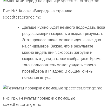
%D1%82%D0%B5%D0%BB%D0%B5%D1%84%D0%BE%D0
%BD%D0%B0-%D0%BD
Источник
http://spacefortech.com/faq/proverit-
skorost-interneta-na-smartfone
Источник
POSTED UNDER
СМАРТФОНЫ
Навигация
Vodafone стал лидером
Отзывы Ноутбук игровой
по скорости мобильного
MSI GL72 6QF-403RU |
по
интернета в Украине
Ноутбуки
записям