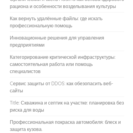
Android
(729)
IOS
(602)
Без рубрики
(9)
Новостая лента
(4)
Новости
(710)
Новостная лента
(4)
Ноутбуки и планшеты
(1 332)
Обзоры и отзывы
(47)
Рейтинг
(2)
Сети
(125)