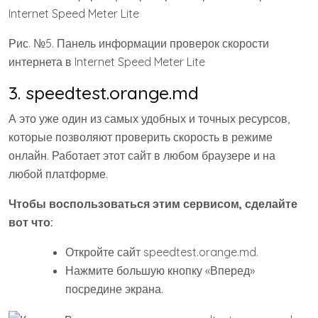
Internet Speed Test;
Internet Speed Meter от AndroidCodeX.
Вы можете скачать все из них в своем магазине
приложений и воспользоваться ими.
А вот список сайтов, которыми Вы также можете
воспользоваться:
Использование этих сайтов крайне простое –
достаточно нажать на одну самую большую кнопку и
начать тестирование.
Источник
http://oshibka-
reshenie.ru/%D0%BA%D0%B0%D0%BA-
%D1%83%D0%B7%D0%BD%D0%B0%D1%82%D1%8C-
%D1%85%D0%B0%D1%80%D0%B0%D0%BA%D1%82%D0
%B5%D1%80%D0%B8%D1%81%D1%82%D0%B8%D0%BA
%D0%B8-