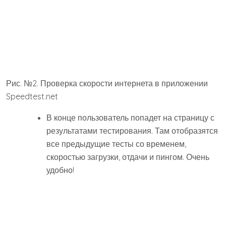
панель со всеми предыдущими проверками. Там можно
посмотреть, когда проводились проверки, какая тогда
была скорость по мобильному интернету и по Wi-Fi.
Рис. №5. Панель информации проверок скорости
интернета в Internet Speed Meter Lite
3. speedtest.orange.md
А это уже один из самых удобных и точных ресурсов,
которые позволяют проверить скорость в режиме
онлайн. Работает этот сайт в любом браузере и на
любой платформе.
Чтобы воспользоваться этим сервисом, сделайте
вот что: