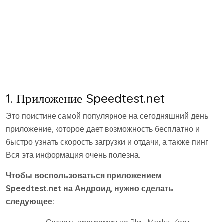
Вся эта информация очень полезна.
Чтобы воспользоваться приложением
Speedtest.net на Андроид, нужно сделать
следующее:
Скачать программу на Play Market (вот
ссылка) и установить его на свое устройство.
Запустить Speedtest.net.
Нажать на большую кнопку посредине с
названием «Begin Test».
Рис. №1. Кнопка «Begin Test» в приложении
Speedtest.net
Начнется проверка. Она будет отображаться
в виде спидометра. Уже в ходе проверки