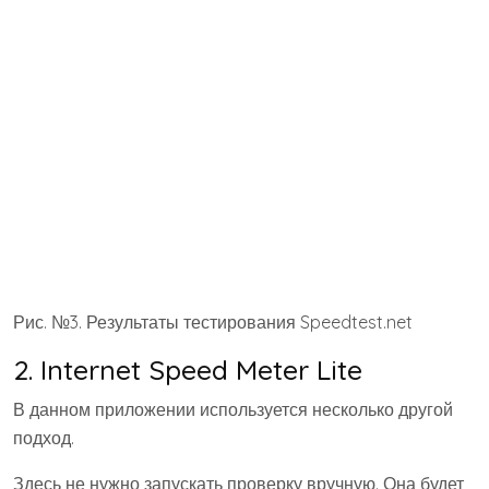
Откройте сайт speedtest.orange.md.
Нажмите большую кнопку «Вперед»
посредине экрана.
Рис. №6. Кнопка «Вперед» на странице
speedtest.orange.md
Дальше нужно будет немного подождать, пока
ресурс замерит скорость и выдаст результат.
Этот процесс также можно видеть наглядно
на спидометре. Важно, что в результате
можно видеть пинг, скорость загрузки и
скорость отдачи, а также «вибрацию». Кроме
того, пользователь может увидеть своего
провайдера и IP-адрес. В общем, очень
полезная штука!