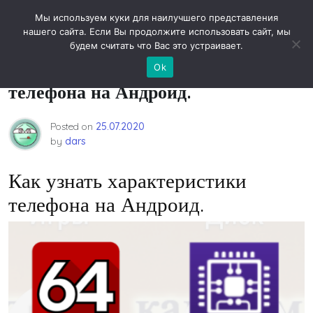
Skip
Новости технологий
Мы используем куки для наилучшего представления
to
нашего сайта. Если Вы продолжите использовать сайт, мы
content
будем считать что Вас это устраивает.
Как узнать характеристики
Ok
телефона на Андроид.
Posted on
25.07.2020
by
dars
Как узнать характеристики
телефона на Андроид.