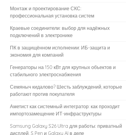
Смартфоны
(1 289)
Рубрики
Android
IOS
Без рубрики
Новостая лента
Ноутбуки и
Новости
Новостная лента
планшеты
Обзоры и отзывы
Рейтинг
Смартфоны
Сети