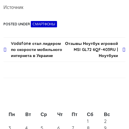
Title: Скважина и септик на участке: планировка без
риска для воды
Профессиональная покраска автомобиля: блеск и
защита кузова.
Монтаж и проектирование СКС:
профессиональная установка систем
Краевые соединители: выбор для надёжных
подключений в электронике
ПК в защищённом исполнении: ИБ-защита и
экономия для компаний
Генераторы на 150 кВт для крупных объектов и
стабильного электроснабжения
Семяныч кидалово? Шесть заблуждений, которые
работают против покупателя