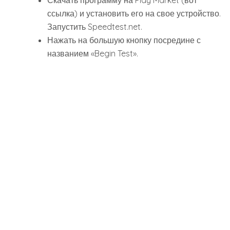
пользователь может видеть примерную
скорость своего соединения.
Рис. №2. Проверка скорости интернета в приложении
Speedtest.net
В конце пользователь попадет на страницу с
результатами тестирования. Там отобразятся
все предыдущие тесты со временем,
скоростью загрузки, отдачи и пингом. Очень
удобно!
Рис. №3. Результаты тестирования Speedtest.net