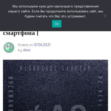
Skip
Новости технологий
Мы используем куки для наилучшего представления
to
нашего сайта. Если Вы продолжите использовать сайт, мы
content
будем считать что Вас это устраивает.
Какой процессор лучше для
Ok
смартфона |
Posted on
07.06.2021
by
dars