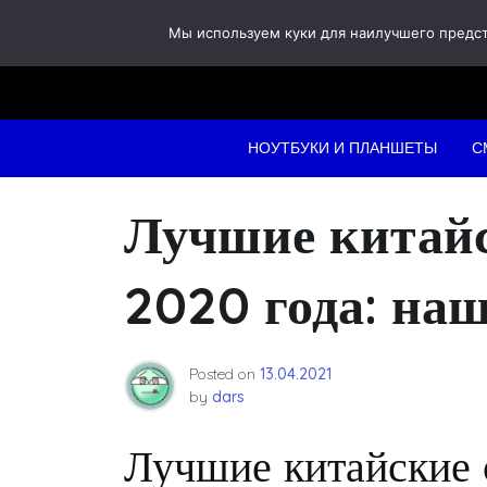
Skip
Мы используем куки для наилучшего предста
to
content
НОУТБУКИ И ПЛАНШЕТЫ
С
Лучшие китай
2020 года: наш
Posted on
13.04.2021
by
dars
Лучшие китайские