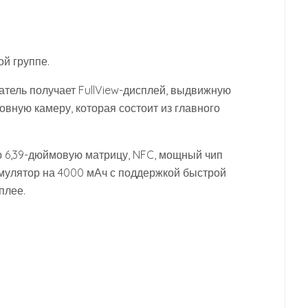
й группе.
атель получает FullView-дисплей, выдвижную
вную камеру, которая состоит из главного
ю 6,39-дюймовую матрицу, NFC, мощный чип
мулятор на 4000 мАч с поддержкой быстрой
плее.