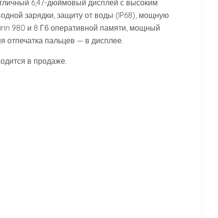
отличный 6,47-дюймовый дисплей с высоким
дной зарядки, защиту от воды (IP68), мощную
irin 980 и 8 Гб оперативной памяти, мощный
я отпечатка пальцев — в дисплее.
одится в продаже.