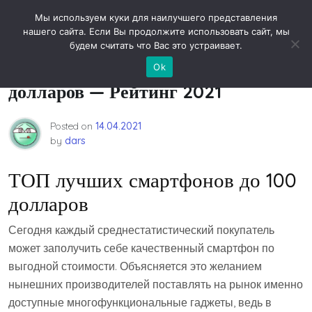
Skip
Новости технологий
Мы используем куки для наилучшего представления
to
нашего сайта. Если Вы продолжите использовать сайт, мы
content
будем считать что Вас это устраивает.
Лучшие смартфоны до 100
Ok
долларов — Рейтинг 2021
Posted on
14.04.2021
by
dars
ТОП лучших смартфонов до 100
долларов
Сегодня каждый среднестатистический покупатель
может заполучить себе качественный смартфон по
выгодной стоимости. Объясняется это желанием
нынешних производителей поставлять на рынок именно
доступные многофункциональные гаджеты, ведь в