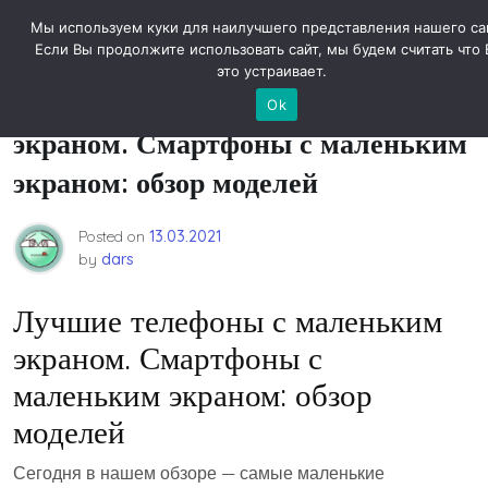
Skip
Новости технологий
Мы используем куки для наилучшего представления нашего са
to
Если Вы продолжите использовать сайт, мы будем считать что 
content
это устраивает.
Лучшие телефоны с маленьким
Ok
экраном. Смартфоны с маленьким
экраном: обзор моделей
Posted on
13.03.2021
by
dars
Лучшие телефоны с маленьким
экраном. Смартфоны с
маленьким экраном: обзор
моделей
Сегодня в нашем обзоре — самые маленькие