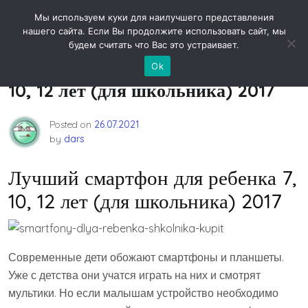
Skip
Новости технологий
Мы используем куки для наилучшего представления
to
нашего сайта. Если Вы продолжите использовать сайт, мы
content
будем считать что Вас это устраивает.
Лучший смартфон для ребенка 7,
Ok
10, 12 лет (для школьника) 2017
Posted on
26.07.2021
by
dars
Лучший смартфон для ребенка 7,
10, 12 лет (для школьника) 2017
Современные дети обожают смартфоны и планшеты.
Уже с детства они учатся играть на них и смотрят
мультики. Но если малышам устройство необходимо