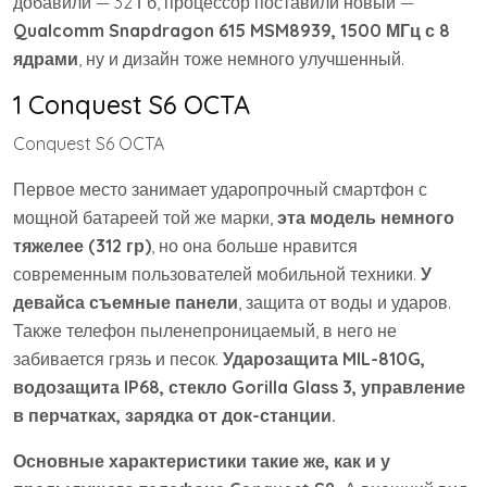
добавили — 32 Гб, процессор поставили новый —
Qualcomm Snapdragon 615 MSM8939, 1500 МГц с 8
ядрами
, ну и дизайн тоже немного улучшенный.
1 Conquest S6 OCTA
Conquest S6 OCTA
Первое место занимает ударопрочный смартфон с
мощной батареей той же марки,
эта модель немного
тяжелее (312 гр)
, но она больше нравится
современным пользователей мобильной техники.
У
девайса съемные панели
, защита от воды и ударов.
Также телефон пыленепроницаемый, в него не
забивается грязь и песок.
Ударозащита MIL-810G,
водозащита IP68, стекло Gorilla Glass 3, управление
в перчатках, зарядка от док-станции.
Основные характеристики такие же, как и у