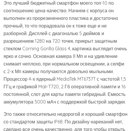
Это лучший бюджетный смартфон моего топ-10 по
соотношению цена-качество. Начнем с корпуса он
выполнен из прорезиненного пластика и достаточно
прочный, то что порадовала он к тоже еще и не
разборной. Дисплей с диагональю 5 дюймов и
разрешением 1280 на 720 точек, прикрыт защитным
стеклом Corning Gorilla Glass 4, картинка выглядит очень
ярко и сочно. Основная камера 8 Мп и на удивление
снимает неплохо, при нормальном освещении, а селфи
с 2-х Мп камеры получаются довольно мыльными.
Процессор 4-х ядерный MediaTek MT6737T с частотой 1,5
ГГц и графикой Mali-T720, 2 Гб оперативной памяти и 16
постоянной, слот для карты памяти гибридный. Емкость
аккумулятора 5000 мАч с поддержкой быстрой зарядки.
Это также относительно недорогой и хороший смартфон
со стандартом защиты IP68. По дизайну нареканий нет,
сделано все очень качественно, для того чтобы открыть