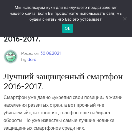
Skip
Новости технологий
Мы используем куки для наилучшего представления
to
нашего сайта. Если Вы продолжите использовать сайт, мы
content
будем считать что Вас это устраивает.
Лучший защищенный смартфон
Ok
2016-2017.
Posted on
30.06.2021
by
dars
Лучший защищенный смартфон
2016-2017.
Смартфон уже давно «укрепил свои позиции» в жизни
населения развитых стран, а вот прочный «не
убиваемый», как говорят, телефон еще набирает
обороты. Но уже известны самые лучшие новинки
защищенных смартфонов среди них.