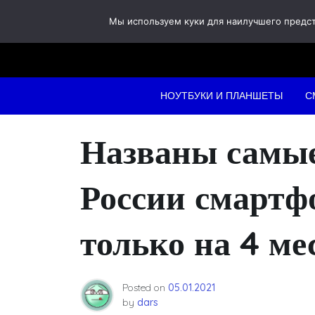
Skip
Мы используем куки для наилучшего предста
to
content
НОУТБУКИ И ПЛАНШЕТЫ
С
Названы самые
России смартф
только на 4 ме
Posted on
05.01.2021
by
dars