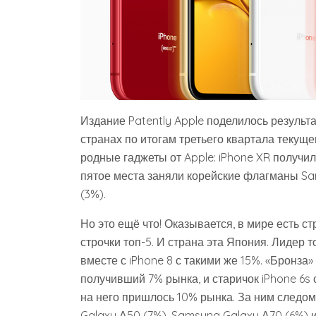
Издание Patently Apple поделилось резуль
странах по итогам третьего квартала текуще
родные гаджеты от Apple: iPhone XR получил 
пятое места заняли корейские флагманы Sam
(3%).
Но это ещё что! Оказывается, в мире есть с
строчки топ-5. И страна эта Япония. Лидер то
вместе с iPhone 8 с такими же 15%. «Бронза» 
получивший 7% рынка, и старичок iPhone 6s с
на него пришлось 10% рынка. За ним следом
Galaxy А50 (7%), Samsung Galaxy А70 (6%) 