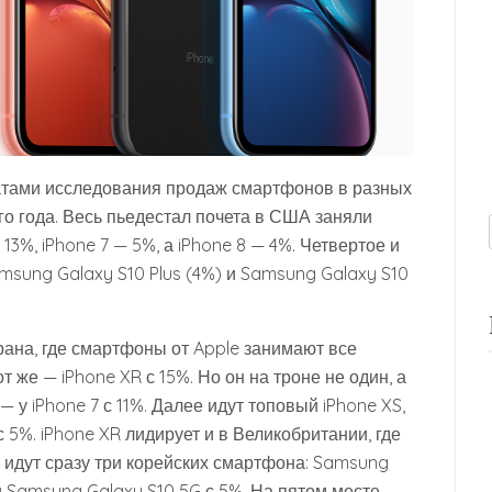
татами исследования продаж смартфонов в разных
го года. Весь пьедестал почета в США заняли
13%, iPhone 7 — 5%, а iPhone 8 — 4%. Четвертое и
sung Galaxy S10 Plus (4%) и Samsung Galaxy S10
трана, где смартфоны от Apple занимают все
т же — iPhone XR с 15%. Но он на троне не один, а
— у iPhone 7 с 11%. Далее идут топовый iPhone XS,
 5%. iPhone XR лидирует и в Великобритании, где
 идут сразу три корейских смартфона: Samsung
и Samsung Galaxy S10 5G с 5%. На пятом месте