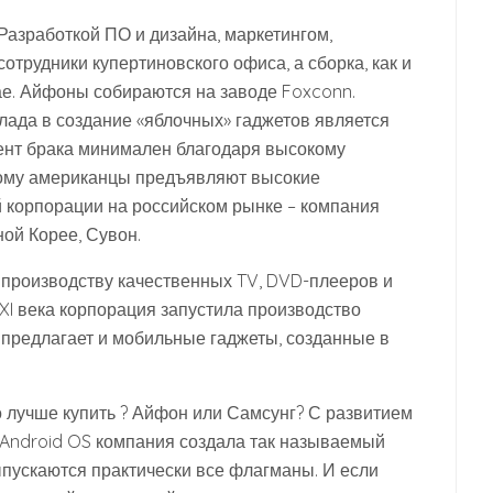
Разработкой ПО и дизайна, маркетингом,
отрудники купертиновского офиса, а сборка, как и
ае. Айфоны собираются на заводе Foxconn.
лада в создание «яблочных» гаджетов является
цент брака минимален благодаря высокому
орому американцы предъявляют высокие
й корпорации на российском рынке – компания
ой Корее, Сувон.
 производству качественных TV, DVD-плееров и
XI века корпорация запустила производство
 предлагает и мобильные гаджеты, созданные в
то лучше купить ? Айфон или Самсунг? С развитием
 Android OS компания создала так называемый
ыпускаются практически все флагманы. И если