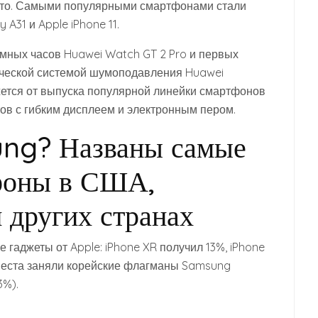
есто. Самыми популярными смартфонами стали
A31 и Apple iPhone 11.
умных часов Huawei Watch GT 2 Pro и первых
ческой системой шумоподавления Huawei
ется от выпуска популярной линейки смартфонов
тов с гибким дисплеем и электронным пером.
ng? Названы самые
фоны в США,
 других странах
гаджеты от Apple: iPhone XR получил 13%, iPhone
е места заняли корейские флагманы Samsung
3%).