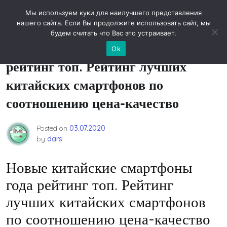
Skip
Новости технологий
Мы используем куки для наилучшего представления
to
нашего сайта. Если Вы продолжите использовать сайт, мы
content
будем считать что Вас это устраивает.
Новые китайские смартфоны года
Ok
рейтинг топ. Рейтинг лучших
китайских смартфонов по
соотношению цена-качество
Posted on
03.07.2020
by
dars
Новые китайские смартфоны
года рейтинг топ. Рейтинг
лучших китайских смартфонов
по соотношению цена-качество