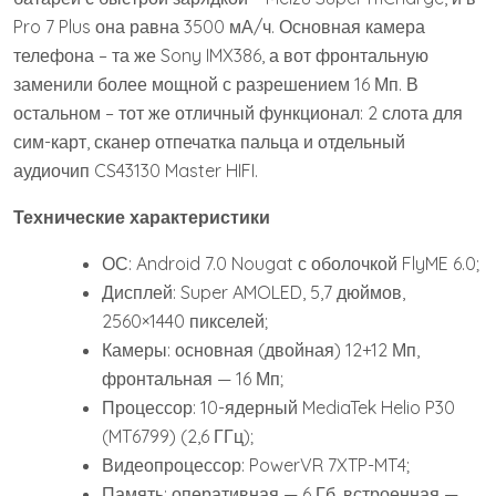
Pro 7 Plus она равна 3500 мА/ч. Основная камера
телефона – та же Sony IMX386, а вот фронтальную
заменили более мощной с разрешением 16 Мп. В
остальном – тот же отличный функционал: 2 слота для
сим-карт, сканер отпечатка пальца и отдельный
аудиочип CS43130 Master HIFI.
Технические характеристики
ОС: Android 7.0 Nougat с оболочкой FlyME 6.0;
Дисплей: Super AMOLED, 5,7 дюймов,
2560×1440 пикселей;
Камеры: основная (двойная) 12+12 Мп,
фронтальная — 16 Мп;
Процессор: 10-ядерный MediaTek Helio P30
(MT6799) (2,6 ГГц);
Видеопроцессор: PowerVR 7XTP-MT4;
Память: оперативная — 6 Гб, встроенная —