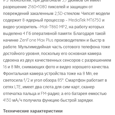
IPS технологии, при диагонали 5,7 дюймов он имеет
разрешение 2160×1080 пикселей и защищен от
повреждений закаленным 2,5D-стеклом. Чипсет модели
содержит 8-ядерный процессор – MediaTek MT6750 и
видео-ускоритель –Mali-T860 MP2, на работу которых
выделено 4 Гб оперативной памяти. Благодаря такой
начинке ZenFone Max Plus производителен и быстр в
работе. Мультимедийная часть сотового телефона тоже
достойного уровня, поскольку его основная камера
сдвоена из двух качественных сенсоров с разрешением
16 и 8 Мп, снимающих фото и видео хорошего качества.
Фронтальная камера устройства тоже на 8 Мп, ее
светосила f/2 и угол обзора 85°. Смартфон работает в
сетях LTE, имеет два слота для сим-карт, сканер
отпечатка пальца и FM-радио; а его батарея емкостью
4130 мА/ч получила функцию быстрой зарядки.
Технические характеристики