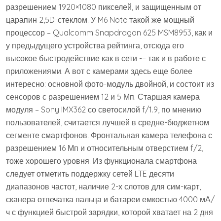
разрешением 1920×1080 пикселей, и защищенным от
царапин 2,5D-стеклом. У M6 Note такой же мощный
процессор – Qualcomm Snapdragon 625 MSM8953, как и
у предыдущего устройства рейтинга, отсюда его
высокое быстродействие как в сети -– так и в работе с
приложениями. А вот с камерами здесь еще более
интересно: основной фото-модуль двойной, и состоит из
сенсоров с разрешением 12 и 5 Мп. Старшая камера
модуля – Sony IMX362 со светосилой f/1.9, по мнению
пользователей, считается лучшей в средне-бюджетном
сегменте смартфонов. Фронтальная камера телефона с
разрешением 16 Мп и относительным отверстием f/2,
тоже хорошего уровня. Из функционала смартфона
следует отметить поддержку сетей LTE десяти
диапазонов частот, наличие 2-х слотов для сим-карт,
сканера отпечатка пальца и батареи емкостью 4000 мА/
ч с функцией быстрой зарядки, которой хватает на 2 дня