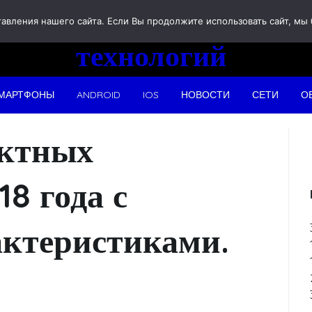
Новости
вления нашего сайта. Если Вы продолжите использовать сайт, мы бу
технологий
МАРТФОНЫ
ANDROID
IOS
НОВОСТИ
СЕТИ
О
актных
8 года с
ктеристиками.