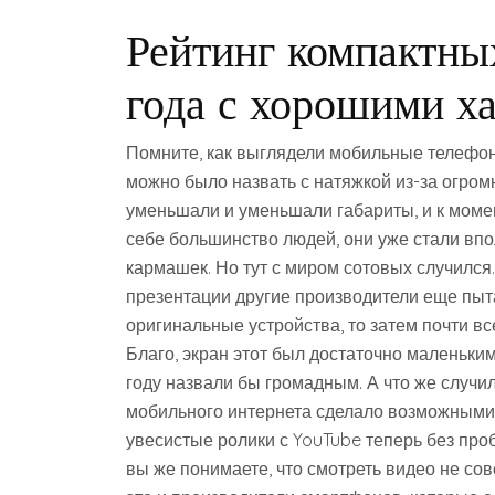
Рейтинг компактны
года с хорошими х
Помните, как выглядели мобильные телефо
можно было назвать с натяжкой из-за огромн
уменьшали и уменьшали габариты, и к момен
себе большинство людей, они уже стали вп
кармашек. Но тут с миром сотовых случился…
презентации другие производители еще пыта
оригинальные устройства, то затем почти вс
Благо, экран этот был достаточно маленьки
году назвали бы громадным. А что же случи
мобильного интернета сделало возможными п
увесистые ролики с YouTube теперь без про
вы же понимаете, что смотреть видео не со