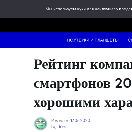
Skip
Мы используем куки для наилучшего предста
to
content
НОУТБУКИ И ПЛАНШЕТЫ
С
Рейтинг комп
смартфонов 201
хорошими хара
Posted on
17.06.2020
by
dars