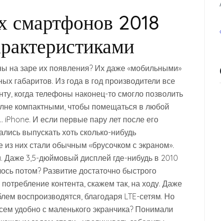
х смартфонов 2018
арактеристиками
ны на заре их появления? Их даже «мобильными»
ых габаритов. Из года в год производители все
ту, когда телефоны наконец-то смогло позволить
олне компактными, чтобы помещаться в любой
 iPhone. И если первые пару лет после его
лись выпускать хоть сколько-нибудь
е из них стали обычным «брусочком с экраном».
м. Даже 3,5-дюймовый дисплей где-нибудь в 2010
лось потом? Развитие достаточно быстрого
отребление контента, скажем так, на ходу. Даже
блем воспроизводятся, благодаря LTE-сетям. Но
всем удобно с маленького экранчика? Понимали