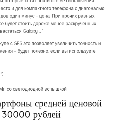
, которые хотят почти все без исключения.
место и для компактного телефона с диагональю
ндов один минус – цена. При прочих равных,
се будет стоить дороже менее раскрученных
вастаться Galaxy J1:
пе с GPS это позволяет увеличить точность и
ения – будет полезно, если вы используете
P)
Мп со светодиодной вспышкой
ртфоны средней ценовой
о 30000 рублей