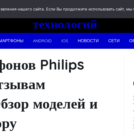
Новости
вления нашего сайта. Если Вы продолжите использовать сайт, мы бу
технологий
МАРТФОНЫ
ANDROID
IOS
НОВОСТИ
СЕТИ
О
онов Philips
отзывам
бзор моделей и
ору