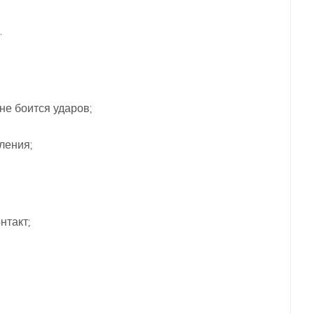
.
не боится ударов;
ления;
нтакт;