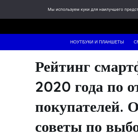
Skip
Мы используем куки для наилучшего предста
to
content
НОУТБУКИ И ПЛАНШЕТЫ
С
Рейтинг смартф
2020 года по 
покупателей. О
советы по выб