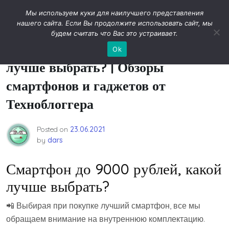
Skip
Новости технологий
Мы используем куки для наилучшего представления
to
нашего сайта. Если Вы продолжите использовать сайт, мы
content
будем считать что Вас это устраивает.
Смартфон до 9000 рублей, какой
Ok
лучше выбрать? | Обзоры
смартфонов и гаджетов от
Техноблоггера
Posted on
23.06.2021
by
dars
Смартфон до 9000 рублей, какой
лучше выбрать?
📲 Выбирая при покупке лучший смартфон, все мы
обращаем внимание на внутреннюю комплектацию.