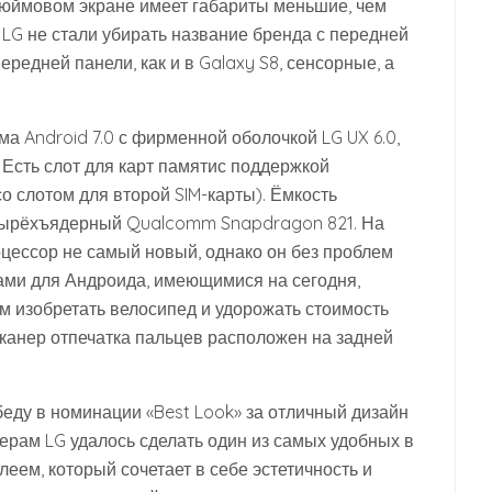
-дюймовом экране имеет габариты меньшие, чем
LG не стали убирать название бренда с передней
ередней панели, как и в Galaxy S8, сенсорные, а
а Android 7.0 с фирменной оболочкой LG UX 6.0,
. Есть слот для карт памятис поддержкой
о слотом для второй SIM-карты). Ёмкость
етырёхъядерный Qualcomm Snapdragon 821. На
оцессор не самый новый, однако он без проблем
ами для Андроида, имеющимися на сегодня,
ым изобретать велосипед и удорожать стоимость
анер отпечатка пальцев расположен на задней
еду в номинации «Best Look» за отличный дизайн
нерам LG удалось сделать один из самых удобных в
ем, который сочетает в себе эстетичность и