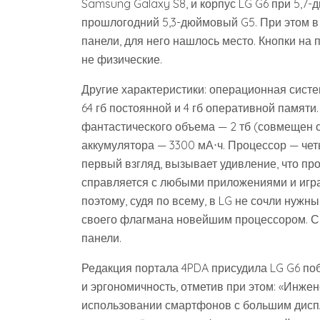
Samsung Galaxy S8, и корпус LG G6 при 5,7
прошлогодний 5,3-дюймовый G5. При этом в 
панели, для него нашлось место. Кнопки на п
не физические.
Другие характеристики: операционная систем
64 гб постоянной и 4 гб оперативной памяти
фантастического объема — 2 тб (совмещен с
аккумулятора — 3300 мА⋅ч. Процессор — ч
первый взгляд, вызывает удивление, что пр
справляется с любыми приложениями и игр
поэтому, судя по всему, в LG не сочли нужн
своего флагмана новейшим процессором. Ск
панели.
Редакция портала 4PDA присудила LG G6 поб
и эргономичность, отметив при этом: «Инже
использовании смартфонов с большим диспле