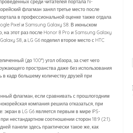
 проведенных среди читателей портала hi-
е корейский флагман занял третье место после
 портала в профессиональной оценке также отдала
ogle Pixel и Samsung Galaxy S8. В июньском
о, на этот раз после Honor 8 Pro и Samsung Galaxy
Galaxy S8, а LG G6 поделил второе место с HTC
личенный (до 100°) угол обзора, за счет чего
кружающего пространства даже без использования
ь в кадр большему количеству друзей при
ленный флагман, если сравнивать с прошлогодним
нокорейская компания решила отказаться, при
 экран в LG G6 является первым в мире IPS-
ри нестандартном соотношении сторон 18:9 (2:1).
ей панели здесь практически такое же, как