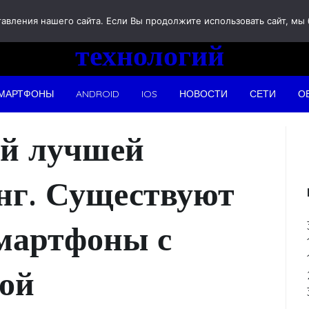
Новости
вления нашего сайта. Если Вы продолжите использовать сайт, мы бу
технологий
МАРТФОНЫ
ANDROID
IOS
НОВОСТИ
СЕТИ
О
ой лучшей
нг. Существуют
смартфоны с
ой