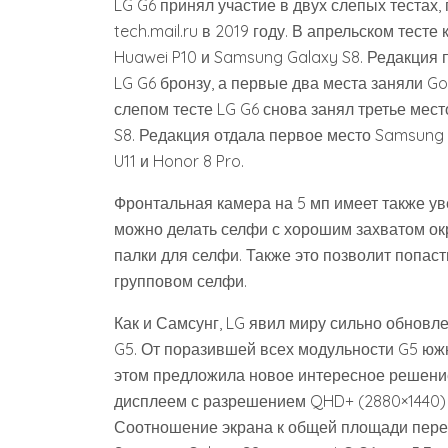
LG G6 принял участие в двух слепых тестах,
tech.mail.ru в 2019 году. В апрельском тест
Huawei P10 и Samsung Galaxy S8. Редакция
LG G6 бронзу, а первые два места заняли Go
слепом тесте LG G6 снова занял третье мест
S8. Редакция отдала первое место Samsung 
U11 и Honor 8 Pro.
Фронтальная камера на 5 мп имеет также уве
можно делать селфи с хорошим захватом о
палки для селфи. Также это позволит попаст
групповом селфи.
Как и Самсунг, LG явил миру сильно обнов
G5. От поразившей всех модульности G5 юж
этом предложила новое интересное решение:
дисплеем с разрешением QHD+ (2880×1440) п
Соотношение экрана к общей площади передн