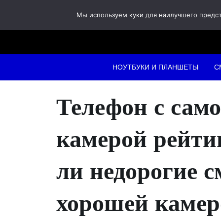
Skip
Мы используем куки для наилучшего предста
to
content
НОУТБУКИ И ПЛАНШЕТЫ
С
Телефон с сам
камерой рейти
ли недорогие 
хорошей камер