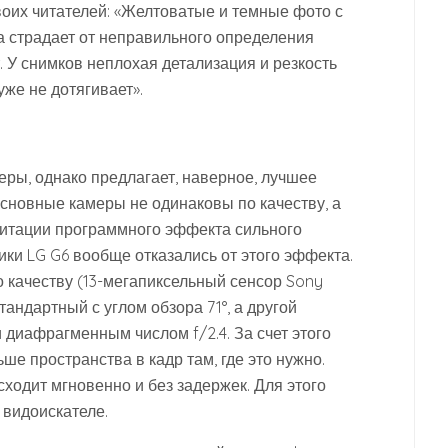
воих читателей: «Желтоватые и темные фото с
ра страдает от неправильного определения
т. У снимков неплохая детализация и резкость
уже не дотягивает».
еры, однако предлагает, наверное, лучшее
сновные камеры не одинаковы по качеству, а
митации программного эффекта сильного
ики LG G6 вообще отказались от этого эффекта.
 качеству (13-мегапиксельный сенсор Sony
тандартный с углом обзора 71°, а другой
 диафрагменным числом f/2.4. За счет этого
ше пространства в кадр там, где это нужно.
одит мгновенно и без задержек. Для этого
 видоискателе.