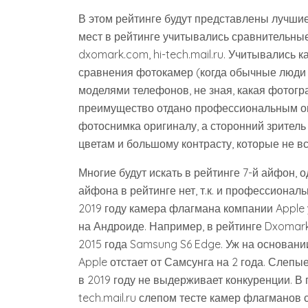
В этом рейтинге будут представлены лучшие
мест в рейтинге учитывались сравнительные
dxomark.com, hi-tech.mail.ru. Учитывались 
сравнения фотокамер (когда обычные люди
моделями телефонов, не зная, какая фотогр
преимущество отдано профессиональным оцен
фотоснимка оригиналу, а сторонний зритель
цветам и большому контрасту, которые не вс
Многие будут искать в рейтинге 7-й айфон, 
айфона в рейтинге нет, т.к. и профессионал
2019 году камера флагмана компании Apple
на Андроиде. Например, в рейтинге Dxomark
2015 года Samsung S6 Edge. Уж на основании
Apple отстает от Самсунга на 2 года. Слепы
в 2019 году не выдерживает конкуренции. В 
tech.mail.ru слепом тесте камер флагманов