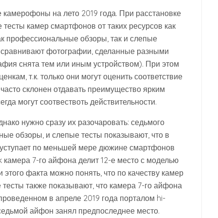
 камерофоны на лето 2019 года. При расстановке
 тесты камер смартфонов от таких ресурсов как
как профессиональные обзоры, так и слепые
 сравнивают фотографии, сделанные разными
афия снята тем или иным устройством). При этом
кам, т.к. только они могут оценить соответствие
 часто склонен отдавать преимущество ярким
егда могут соотвествоть действительности.
однако нужно сразу их разочаровать: седьмого
ьные обзоры, и слепые тесты показывают, что в
 уступает по меньшей мере дюжине смартфонов
 камера 7-го айфона делит 12-е место с моделью
 этого факта можно понять, что по качеству камер
е тесты также показывают, что камера 7-го айфона
проведенном в апреле 2019 года порталом hi-
 седьмой айфон занял предпоследнее место.