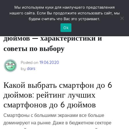
Skip
Новости технологий
Мы используем куки для наилучшего представления
to
нашего сайта. Если Вы продолжите использовать сайт, мы
content
будем считать что Вас это устраивает.
ТОП-15 лучших смартфонов до 6
Ok
дюймов — характеристики и
советы по выбору
Posted on
19.06.2020
by
dars
Какой выбрать смартфон до 6
дюймов: рейтинг лучших
смартфонов до 6 дюймов
Смартфоны с большими экранами все больше
доминируют на рынке. Даже в бюджетном секторе