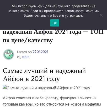
Skip
Новости технологий
Мы используем куки для наилучшего представления
to
нашего сайта. Если Вы продолжите использовать сайт, мы
content
будем считать что Вас это устраивает.
Выбираем самый лучший и
Ok
надежный Айфон 2021 года — ТОП
по цене/качеству
Posted on
27.01.2021
by
dars
Самые лучший и надежный
Айфон в 2021 году
Айфон сочетает в себе красоту, функциональность и
топовые камеры, но это относится не ко всем моделям