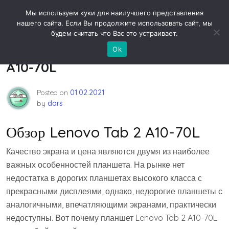
Skip
Новости технологий
Мы используем куки для наилучшего представления
to
нашего сайта. Если Вы продолжите использовать сайт, мы
content
будем считать что Вас это устраивает.
Обзор планшета Lenovo Tab 2
Ok
A10-70L
Posted on
01.02.2021
by
dars
Обзор Lenovo Tab 2 A10-70L
Качество экрана и цена являются двумя из наиболее
важных особенностей планшета. На рынке нет
недостатка в дорогих планшетах высокого класса с
прекрасными дисплеями, однако, недорогие планшеты с
аналогичными, впечатляющими экранами, практически
недоступны. Вот почему планшет Lenovo Tab 2 A10-70L