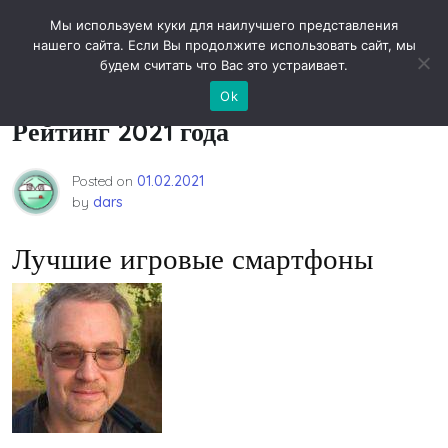
Skip
Новости технологий
Мы используем куки для наилучшего представления
to
нашего сайта. Если Вы продолжите использовать сайт, мы
content
будем считать что Вас это устраивает.
10 Лучших Игровых Смартфонов –
Ok
Рейтинг 2021 года
Posted on
01.02.2021
by
dars
Лучшие игровые смартфоны