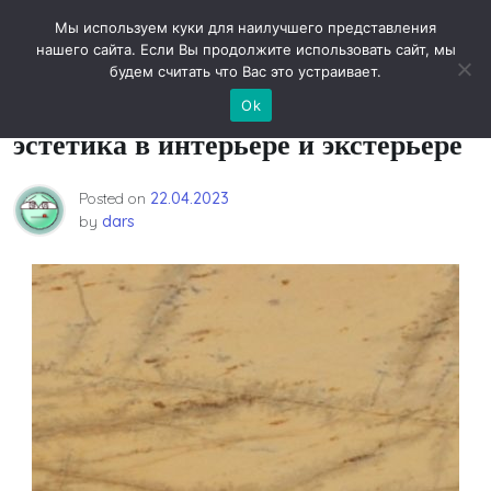
Skip
Новости технологий
Мы используем куки для наилучшего представления
to
нашего сайта. Если Вы продолжите использовать сайт, мы
content
будем считать что Вас это устраивает.
Мраморный камень: прочность и
Ok
эстетика в интерьере и экстерьере
Posted on
22.04.2023
by
dars