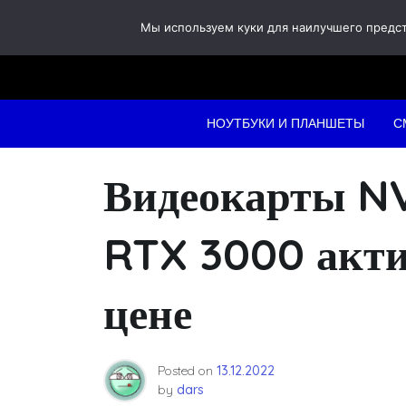
Skip
Мы используем куки для наилучшего предста
to
content
НОУТБУКИ И ПЛАНШЕТЫ
С
Видеокарты N
RTX 3000 акти
цене
Posted on
13.12.2022
by
dars