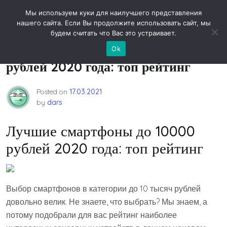
Skip
Новости технологий
Мы используем куки для наилучшего представления
to
нашего сайта. Если Вы продолжите использовать сайт, мы
content
будем считать что Вас это устраивает.
Лучшие смартфоны до 10000
Ok
рублей 2020 года: топ рейтинг
Posted on
17.03.2021
by
dars
Лучшие смартфоны до 10000
рублей 2020 года: топ рейтинг
Выбор смартфонов в категории до 10 тысяч рублей
довольно велик. Не знаете, что выбрать? Мы знаем, а
потому подобрали для вас рейтинг наиболее