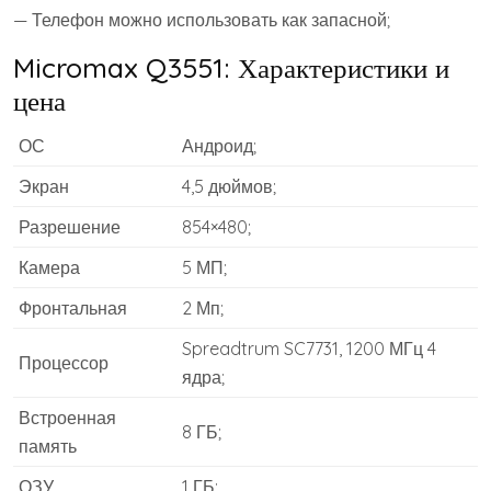
— Телефон можно использовать как запасной;
Micromax Q3551: Характеристики и
цена
ОС
Андроид;
Экран
4,5 дюймов;
Разрешение
854×480;
Камера
5 МП;
Фронтальная
2 Мп;
Spreadtrum SC7731, 1200 МГц 4
Процессор
ядра;
Встроенная
8 ГБ;
память
ОЗУ
1 ГБ;