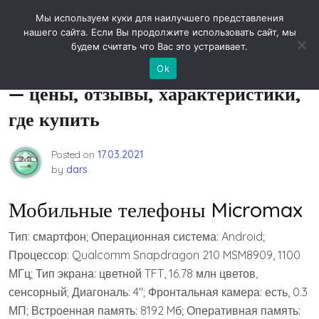
Skip
Новости технологий
Мы используем куки для наилучшего представления
to
нашего сайта. Если Вы продолжите использовать сайт, мы
content
будем считать что Вас это устраивает.
Мобильные телефоны Micromax
Ok
— цены, отзывы, характеристики,
где купить
Posted on
17.03.2021
by
dars
Мобильные телефоны Micromax
Тип: смартфон; Операционная система: Android;
Процессор: Qualcomm Snapdragon 210 MSM8909, 1100
МГц; Тип экрана: цветной TFT, 16.78 млн цветов,
сенсорный; Диагональ: 4″; Фронтальная камера: есть, 0.3
МП; Встроенная память: 8192 Mб; Оперативная память: